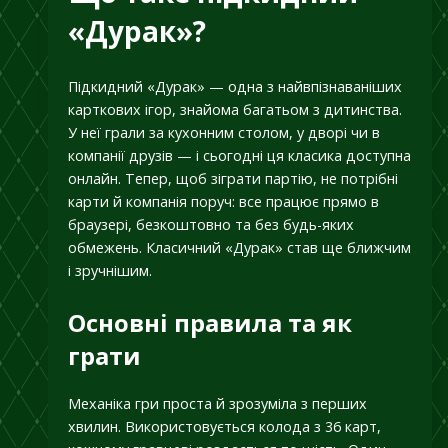
«Дурак»?
Підкидний «Дурак» — одна з найвпізнаваніших
карткових ігор, знайома багатьом з дитинства.
У неї грали за кухонним столом, у дворі чи в
компанії друзів — і сьогодні ця класика доступна
онлайн. Тепер, щоб зіграти партію, не потрібні
карти й компанія поруч: все працює прямо в
браузері, безкоштовно та без будь-яких
обмежень. Класичний «Дурак» став ще ближчим
і зручнішим.
Основні правила та як
грати
Механіка гри проста й зрозуміла з перших
хвилин. Використовується колода з 36 карт,