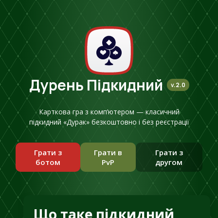
Дурень Підкидний
v.2.0
Карткова гра з комп’ютером — класичний
підкидний «Дурак» безкоштовно і без реєстрації
Грати з
Грати в
Грати з
ботом
PvP
другом
Що таке підкидний