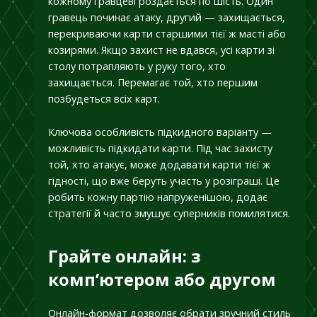
кожному гравцеві роздається по шість. Один
гравець починає атаку, другий — захищається,
перекриваючи карти старшими тієї ж масті або
козирями. Якщо захист не вдався, усі карти зі
столу потрапляють у руку того, хто
захищається. Перемагає той, хто першим
позбудеться всіх карт.
Ключова особливість підкидного варіанту —
можливість підкидати карти. Під час захисту
той, хто атакує, може додавати карти тієї ж
гідності, що вже беруть участь у розіграші. Це
робить кожну партію напруженішою, додає
стратегії й часто змушує суперників помилятися.
Грайте онлайн: з
комп’ютером або другом
Онлайн-формат дозволяє обрати зручний стиль