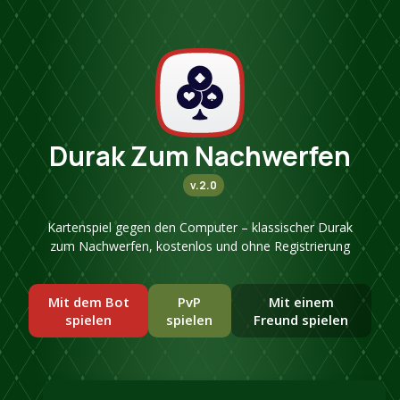
Durak Zum Nachwerfen
v.2.0
Kartenspiel gegen den Computer – klassischer Durak
zum Nachwerfen, kostenlos und ohne Registrierung
Mit dem Bot
PvP
Mit einem
spielen
spielen
Freund spielen