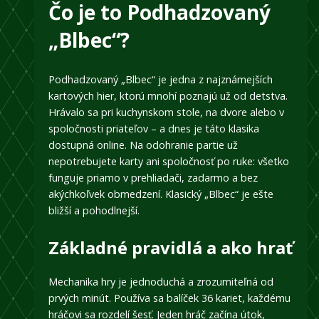
Čo je to Podhadzovaný
„Blbec“?
Podhadzovaný „Blbec“ je jedna z najznámejších
kartových hier, ktorú mnohí poznajú už od detstva.
Hrávalo sa pri kuchynskom stole, na dvore alebo v
spoločnosti priateľov – a dnes je táto klasika
dostupná online. Na odohranie partie už
nepotrebujete karty ani spoločnosť po ruke: všetko
funguje priamo v prehliadači, zadarmo a bez
akýchkoľvek obmedzení. Klasický „Blbec“ je ešte
bližší a pohodlnejší.
Základné pravidlá a ako hrať
Mechanika hry je jednoduchá a zrozumiteľná od
prvých minút. Používa sa balíček 36 kariet, každému
hráčovi sa rozdelí šesť. Jeden hráč začína útok,