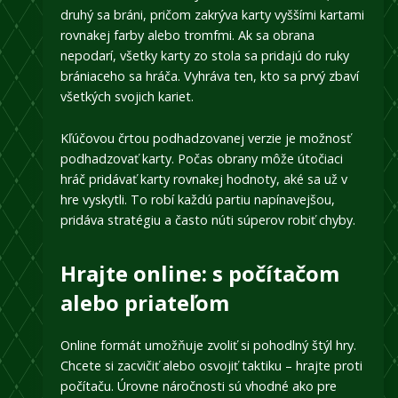
druhý sa bráni, pričom zakrýva karty vyššími kartami
rovnakej farby alebo tromfmi. Ak sa obrana
nepodarí, všetky karty zo stola sa pridajú do ruky
brániaceho sa hráča. Vyhráva ten, kto sa prvý zbaví
všetkých svojich kariet.
Kľúčovou črtou podhadzovanej verzie je možnosť
podhadzovať karty. Počas obrany môže útočiaci
hráč pridávať karty rovnakej hodnoty, aké sa už v
hre vyskytli. To robí každú partiu napínavejšou,
pridáva stratégiu a často núti súperov robiť chyby.
Hrajte online: s počítačom
alebo priateľom
Online formát umožňuje zvoliť si pohodlný štýl hry.
Chcete si zacvičiť alebo osvojiť taktiku – hrajte proti
počítaču. Úrovne náročnosti sú vhodné ako pre