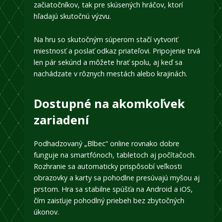
začiatočníkov, tak pre skúsených hráčov, ktorí
hľadajú skutočnú výzvu.
Na hru so skutočným súperom stačí vytvoriť
miestnosť a poslať odkaz priateľovi. Pripojenie trvá
len pár sekúnd a môžete hrať spolu, aj keď sa
nachádzate v rôznych mestách alebo krajinách.
Dostupné na akomkoľvek
zariadení
Podhadzovaný „Blbec“ online rovnako dobre
funguje na smartfónoch, tabletoch aj počítačoch.
Rozhranie sa automaticky prispôsobí veľkosti
obrazovky a karty sa pohodlne presúvajú myšou aj
prstom. Hra sa stabilne spúšťa na Android a iOS,
čím zaisťuje pohodlný priebeh bez zbytočných
úkonov.