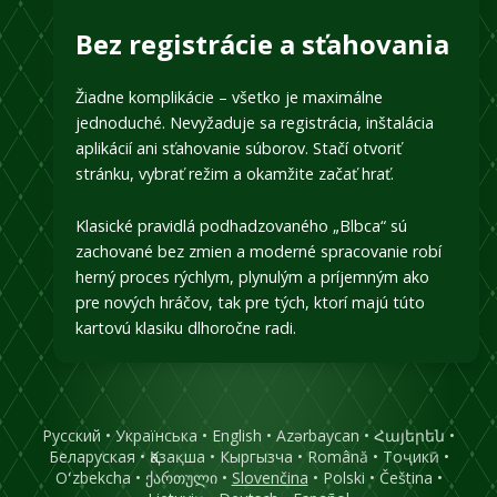
Bez registrácie a sťahovania
Žiadne komplikácie – všetko je maximálne
jednoduché. Nevyžaduje sa registrácia, inštalácia
aplikácií ani sťahovanie súborov. Stačí otvoriť
stránku, vybrať režim a okamžite začať hrať.
Klasické pravidlá podhadzovaného „Blbca“ sú
zachované bez zmien a moderné spracovanie robí
herný proces rýchlym, plynulým a príjemným ako
pre nových hráčov, tak pre tých, ktorí majú túto
kartovú klasiku dlhoročne radi.
Русский
•
Українська
•
English
•
Azərbaycan
•
Հայերեն
•
Беларуская
•
Қазақша
•
Кыргызча
•
Română
•
Тоҷикӣ
•
Oʻzbekcha
•
ქართული
•
Slovenčina
•
Polski
•
Čeština
•