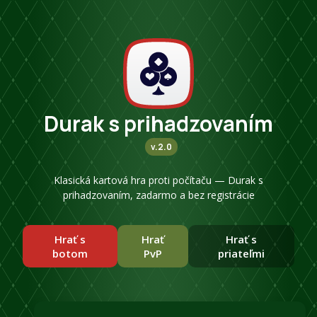
Durak s prihadzovaním
v.2.0
Klasická kartová hra proti počítaču — Durak s
prihadzovaním, zadarmo a bez registrácie
Hrať s
Hrať
Hrať s
botom
PvP
priateľmi